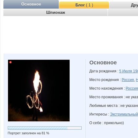
Основное
Блог
( 1 )
Др
Шпионаж
Основное
Дата рождения :
5 Июля
19
Место рождения :
Россия
,
Н
Место нахождения :
Россия
Место проживания : не ука
Любимые места : не указа
Интересы :
Экстримальный
О себе : прикольно)
Портрет заполнен на 81 %