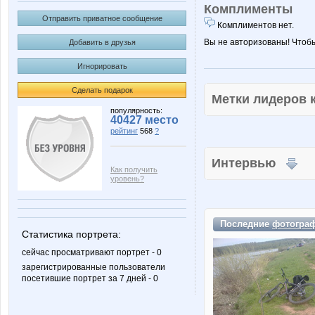
Комплименты
Отправить приватное сообщение
Комплиментов нет.
Вы не авторизованы! Чтоб
Добавить в друзья
Игнорировать
Сделать подарок
Метки лидеров
популярность:
40427 место
рейтинг
568
?
Интервью
Как получить
уровень?
Последние
фотогра
Статистика портрета:
сейчас просматривают портрет - 0
зарегистрированные пользователи
посетившие портрет за 7 дней - 0